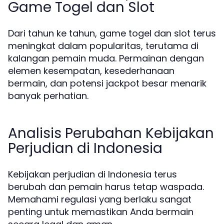
Game Togel dan Slot
Dari tahun ke tahun, game togel dan slot terus
meningkat dalam popularitas, terutama di
kalangan pemain muda. Permainan dengan
elemen kesempatan, kesederhanaan
bermain, dan potensi jackpot besar menarik
banyak perhatian.
Analisis Perubahan Kebijakan
Perjudian di Indonesia
Kebijakan perjudian di Indonesia terus
berubah dan pemain harus tetap waspada.
Memahami regulasi yang berlaku sangat
penting untuk memastikan Anda bermain