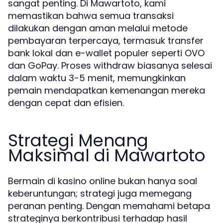
sangat penting. Di Mawartoto, kami
memastikan bahwa semua transaksi
dilakukan dengan aman melalui metode
pembayaran terpercaya, termasuk transfer
bank lokal dan e-wallet populer seperti OVO
dan GoPay. Proses withdraw biasanya selesai
dalam waktu 3-5 menit, memungkinkan
pemain mendapatkan kemenangan mereka
dengan cepat dan efisien.
Strategi Menang
Maksimal di Mawartoto
Bermain di kasino online bukan hanya soal
keberuntungan; strategi juga memegang
peranan penting. Dengan memahami betapa
strateginya berkontribusi terhadap hasil