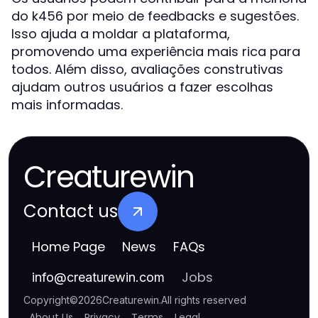
do k456 por meio de feedbacks e sugestões.
Isso ajuda a moldar a plataforma,
promovendo uma experiência mais rica para
todos. Além disso, avaliações construtivas
ajudam outros usuários a fazer escolhas
mais informadas.
Creaturewin
Contact us
Home Page
News
FAQs
Jobs
info
@
creaturewin.com
Copyright
©
2026
Creaturewin
.
All rights reserved
About Us
Privacy
Terms
Legal