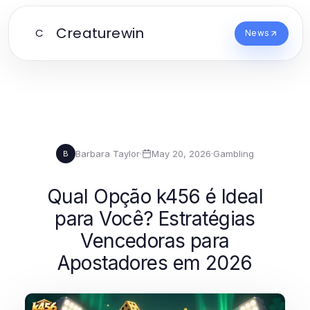
Creaturewin
C
News
Barbara Taylor
·
May 20, 2026
·
Gambling
B
Qual Opção k456 é Ideal
para Você? Estratégias
Vencedoras para
Apostadores em 2026