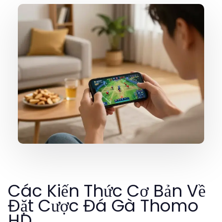
Các Kiến Thức Cơ Bản Về
Đặt Cược Đá Gà Thomo
HD