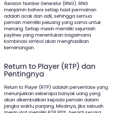
(RNG). RNG
Random Number Generator
menjamin bahwa setiap hasil permainan
adalah acak dan adil, sehingga semua
pemain memiliki peluang yang sama untuk
menang. Setiap mesin memiliki sejumlah
yang menentukan bagaimana
paylines
kombinasi simbol akan menghasilkan
kemenangan.
Return to Player (RTP) dan
Pentingnya
(RTP) adalah persentase yang
Return to Player
menunjukkan seberapa banyak uang yang
akan dikembalikan kepada pemain dalam
jangka waktu panjang. Misalnya, jika sebuah
mesin slot memiliki RTP 95%, berarti secara