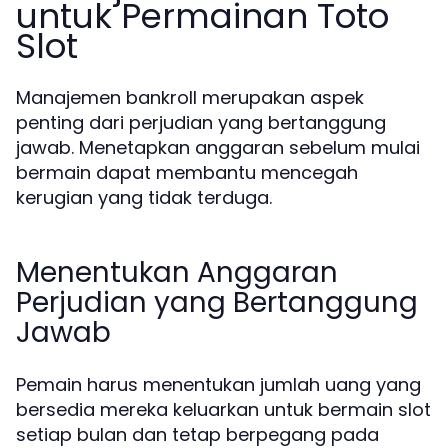
untuk Permainan Toto
Slot
Manajemen bankroll merupakan aspek
penting dari perjudian yang bertanggung
jawab. Menetapkan anggaran sebelum mulai
bermain dapat membantu mencegah
kerugian yang tidak terduga.
Menentukan Anggaran
Perjudian yang Bertanggung
Jawab
Pemain harus menentukan jumlah uang yang
bersedia mereka keluarkan untuk bermain slot
setiap bulan dan tetap berpegang pada