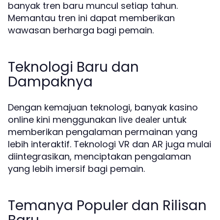
banyak tren baru muncul setiap tahun.
Memantau tren ini dapat memberikan
wawasan berharga bagi pemain.
Teknologi Baru dan
Dampaknya
Dengan kemajuan teknologi, banyak kasino
online kini menggunakan
untuk
live dealer
memberikan pengalaman permainan yang
lebih interaktif. Teknologi VR dan AR juga mulai
diintegrasikan, menciptakan pengalaman
yang lebih imersif bagi pemain.
Temanya Populer dan Rilisan