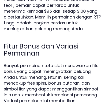
teori, pemain dapat berharap untuk
menerima kembali $95 dari setiap $100 yang
dipertaruhkan. Memilih permainan dengan RTP
tinggi adalah langkah cerdas untuk
meningkatkan peluang menang Anda.
Fitur Bonus dan Variasi
Permainan
Banyak permainan toto slot menawarkan
fitur
yang dapat meningkatkan peluang
bonus
Anda untuk menang. Fitur ini sering kali
mencakup
, bonus putaran, dan
free spins
simbol liar yang dapat menggantikan simbol
lain untuk membentuk kombinasi pemenang.
Variasi permainan ini memberikan