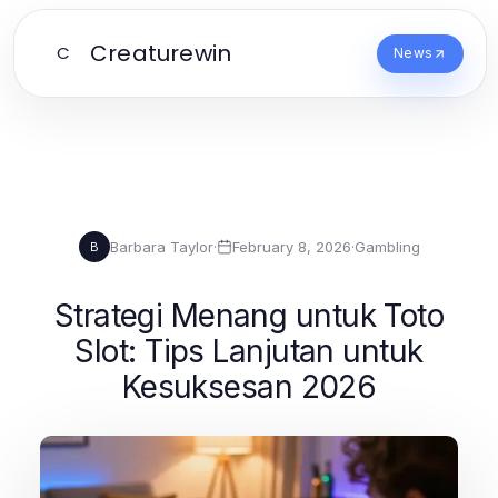
Creaturewin
C
News
Barbara Taylor
·
February 8, 2026
·
Gambling
B
Strategi Menang untuk Toto
Slot: Tips Lanjutan untuk
Kesuksesan 2026